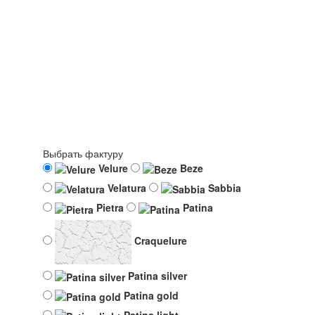
Выбрать фактуру
Velure
Beze
Velatura
Sabbia
Pietra
Patina
Craquelure
Patina silver
Patina gold