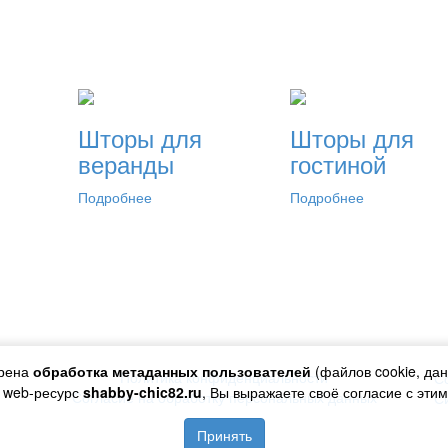
Шторы для
Шторы для
веранды
гостиной
Подробнее
Подробнее
трена
обработка метаданных пользователей
(файлов cookie, дан
Политика конфиденциальности
С
 web-ресурс
shabby-chic82.ru
, Вы выражаете своё согласие с эти
Согласие на обработку персональных данных
С
Принять