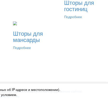
Шторы для
гостиниц
Подробнее
Шторы для
мансарды
Подробнее
ных об IP-адресе и местоположении).
оздание сайтов Симферополь
Продвижение сайтов
м условием.
имферополь