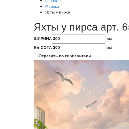
Главная
Фрески
Яхты у пирса
Яхты у пирса арт.
6
ШИРИНА
см
ВЫСОТА
см
Отразить по горизонтали