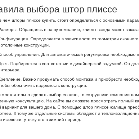
авила выбора штор плиссе
 чем шторы плиссе купить, стоит определиться с основными пара
Размеры. Обращаясь в нашу компанию, клиент всегда может заказа
Конфигурация. Определяется в зависимости от геометрии оконного
потолочные конструкции.
Способ управления. Для автоматической регулировки необходимо п
Цвет. Подбирается в соответствии с дизайнерской задумкой. Он до
интерьера.
Крепление. Важно продумать способ монтажа и приобрести необхо
чтобы обеспечить надежность конструкции.
амостоятельно сделать выбор сложно, то сотрудники компании помо
енную консультацию. На сайте вы сможете просмотреть полный ка
 вариант для вашего дома. С помощью штор плиссе жилище преобр
тней. К тому же отдельные системы обладают и теплоизоляционн
и исключая утечку его в зимний период.