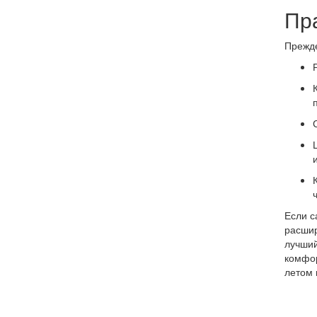
Пр
Прежде
Если с
расшир
лучший
комфор
летом 