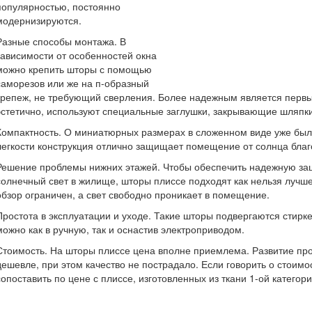
популярностью, постоянно
модернизируются.
Разные способы монтажа. В
зависимости от особенностей окна
можно крепить шторы с помощью
саморезов или же на п-образный
крепеж, не требующий сверления. Более надежным является первы
эстетично, используют специальные заглушки, закрывающие шляпк
Компактность. О миниатюрных размерах в сложенном виде уже было 
легкости конструкция отлично защищает помещение от солнца благ
Решение проблемы нижних этажей. Чтобы обеспечить надежную защи
солнечный свет в жилище, шторы плиссе подходят как нельзя лучше
обзор ограничен, а свет свободно проникает в помещение.
Простота в эксплуатации и уходе. Такие шторы подвергаются стирке,
можно как в ручную, так и оснастив электроприводом.
Стоимость. На шторы плиссе цена вполне приемлема. Развитие про
дешевле, при этом качество не пострадало. Если говорить о стоимо
сопоставить по цене с плиссе, изготовленных из ткани 1-ой категори