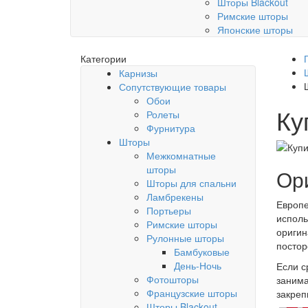
Шторы Blackout
Римские шторы
Японские шторы
Категории
Карнизы
Сопутствующие товары
Обои
Ку
Ролеты
Фурнитура
Шторы
Межкомнатные
шторы
Ор
Шторы для спальни
Ламбрекены
Европе
Портьеры
исполь
Римские шторы
оригин
Рулонные шторы
постор
Бамбуковые
День-Ночь
Если с
Фотошторы
занима
Французские шторы
закреп
Шторы Blackout