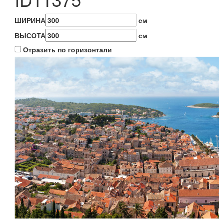
ШИРИНА
см
ВЫСОТА
см
Отразить по горизонтали