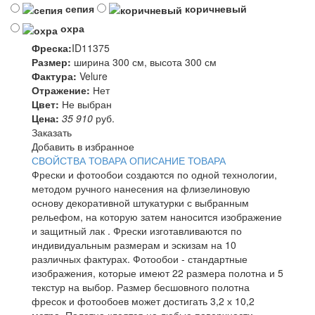
сепия
коричневый
охра
Фреска:
ID11375
Размер:
ширина 300 см, высота 300 см
Фактура:
Velure
Отражение:
Нет
Цвет:
Не выбран
Цена:
35 910
руб.
Заказать
Добавить в избранное
СВОЙСТВА ТОВАРА
ОПИСАНИЕ ТОВАРА
Фрески и фотообои создаются по одной технологии,
методом ручного нанесения на флизелиновую
основу декоративной штукатурки с выбранным
рельефом, на которую затем наносится изображение
и защитный лак . Фрески изготавливаются по
индивидуальным размерам и эскизам на 10
различных фактурах. Фотообои - стандартные
изображения, которые имеют 22 размера полотна и 5
текстур на выбор. Размер бесшовного полотна
фресок и фотообоев может достигать 3,2 х 10,2
метра. Полотна клеятся на любые поверхности,