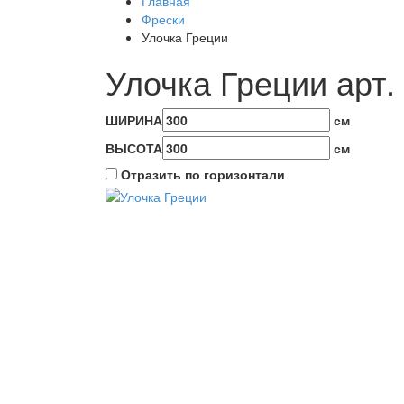
Главная
Фрески
Улочка Греции
Улочка Греции арт.
ШИРИНА
см
ВЫСОТА
см
Отразить по горизонтали