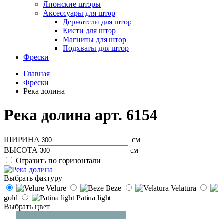
Японские шторы
Аксессуары для штор
Держатели для штор
Кисти для штор
Магниты для штор
Подхваты для штор
Фрески
Главная
Фрески
Река долина
Река долина арт.
6154
ШИРИНА
см
ВЫСОТА
см
Отразить по горизонтали
Выбрать фактуру
Velure
Beze
Velatura
gold
Patina light
Выбрать цвет