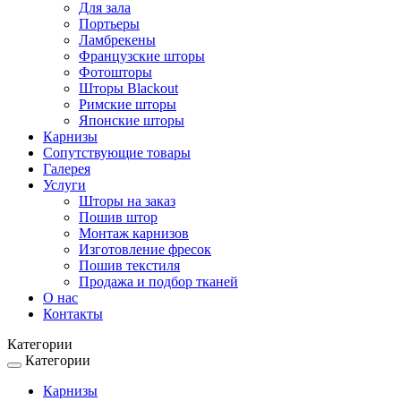
Для зала
Портьеры
Ламбрекены
Французские шторы
Фотошторы
Шторы Blackout
Римские шторы
Японские шторы
Карнизы
Сопутствующие товары
Галерея
Услуги
Шторы на заказ
Пошив штор
Монтаж карнизов
Изготовление фресок
Пошив текстиля
Продажа и подбор тканей
О нас
Контакты
Категории
Категории
Toggle
navigation
Карнизы