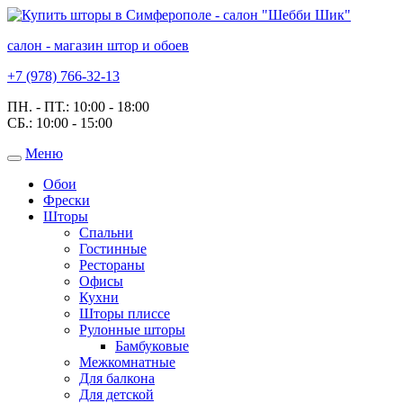
салон - магазин штор и обоев
+7 (978) 766-32-13
ПН. - ПТ.:
10:00 - 18:00
СБ.:
10:00 - 15:00
Меню
Toggle
navigation
Обои
Фрески
Шторы
Спальни
Гостинные
Рестораны
Офисы
Кухни
Шторы плиссе
Рулонные шторы
Бамбуковые
Межкомнатные
Для балкона
Для детской