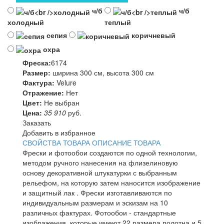
ч/б
ч/б
холодный
теплый
сепия
коричневый
охра
Фреска:
6174
Размер:
ширина 300 см, высота 300 см
Фактура:
Velure
Отражение:
Нет
Цвет:
Не выбран
Цена:
35 910
руб.
Заказать
Добавить в избранное
СВОЙСТВА ТОВАРА
ОПИСАНИЕ ТОВАРА
Фрески и фотообои создаются по одной технологии,
методом ручного нанесения на флизелиновую
основу декоративной штукатурки с выбранным
рельефом, на которую затем наносится изображение
и защитный лак . Фрески изготавливаются по
индивидуальным размерам и эскизам на 10
различных фактурах. Фотообои - стандартные
изображения, которые имеют 22 размера полотна и 5