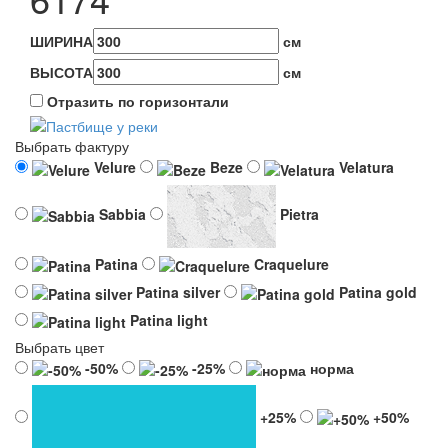
ШИРИНА
см
ВЫСОТА
см
Отразить по горизонтали
Выбрать фактуру
Velure
Beze
Velatura
Sabbia
Pietra
Patina
Craquelure
Patina silver
Patina gold
Patina light
Выбрать цвет
-50%
-25%
норма
+25%
+50%