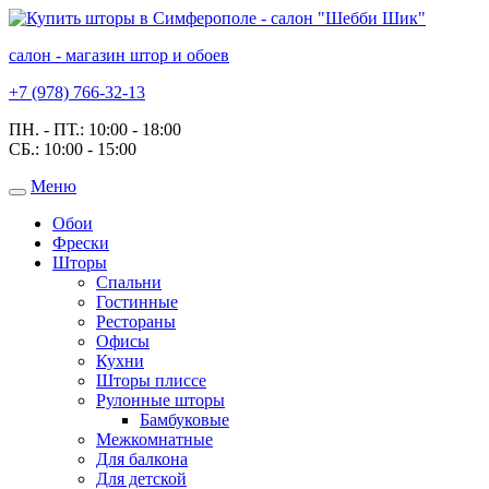
салон - магазин штор и обоев
+7 (978) 766-32-13
ПН. - ПТ.:
10:00 - 18:00
СБ.:
10:00 - 15:00
Меню
Toggle
navigation
Обои
Фрески
Шторы
Спальни
Гостинные
Рестораны
Офисы
Кухни
Шторы плиссе
Рулонные шторы
Бамбуковые
Межкомнатные
Для балкона
Для детской