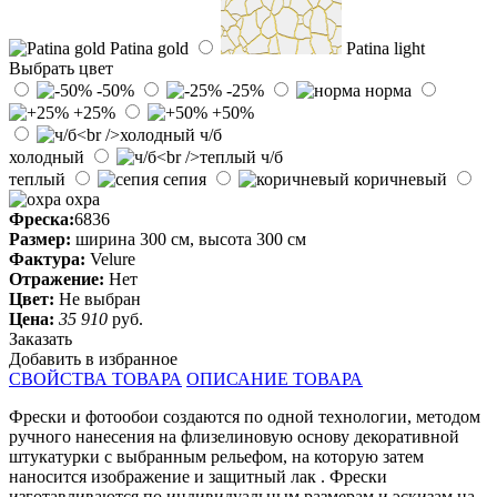
Patina gold
Patina light
Выбрать цвет
-50%
-25%
норма
+25%
+50%
ч/б
холодный
ч/б
теплый
сепия
коричневый
охра
Фреска:
6836
Размер:
ширина 300 см, высота 300 см
Фактура:
Velure
Отражение:
Нет
Цвет:
Не выбран
Цена:
35 910
руб.
Заказать
Добавить в избранное
СВОЙСТВА ТОВАРА
ОПИСАНИЕ ТОВАРА
Фрески и фотообои создаются по одной технологии, методом
ручного нанесения на флизелиновую основу декоративной
штукатурки с выбранным рельефом, на которую затем
наносится изображение и защитный лак . Фрески
изготавливаются по индивидуальным размерам и эскизам на