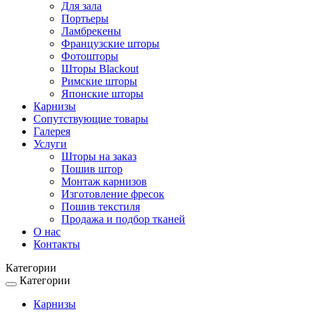
Для зала
Портьеры
Ламбрекены
Французские шторы
Фотошторы
Шторы Blackout
Римские шторы
Японские шторы
Карнизы
Сопутствующие товары
Галерея
Услуги
Шторы на заказ
Пошив штор
Монтаж карнизов
Изготовление фресок
Пошив текстиля
Продажа и подбор тканей
О нас
Контакты
Категории
Категории
Toggle
navigation
Карнизы