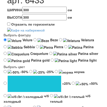
ШИРИНА
см
ВЫСОТА
см
Отразить по горизонтали
Выбрать фактуру
Velure
Beze
Velatura
Sabbia
Pietra
Patina
Craquelure
Patina silver
Patina gold
Patina light
Выбрать цвет
-50%
-25%
норма
+25%
+50%
ч/б
ч/б
холодный
теплый