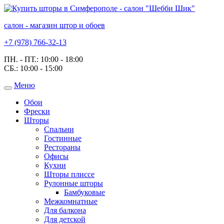
салон - магазин штор и обоев
+7 (978) 766-32-13
ПН. - ПТ.:
10:00 - 18:00
СБ.:
10:00 - 15:00
Меню
Toggle
navigation
Обои
Фрески
Шторы
Спальни
Гостинные
Рестораны
Офисы
Кухни
Шторы плиссе
Рулонные шторы
Бамбуковые
Межкомнатные
Для балкона
Для детской