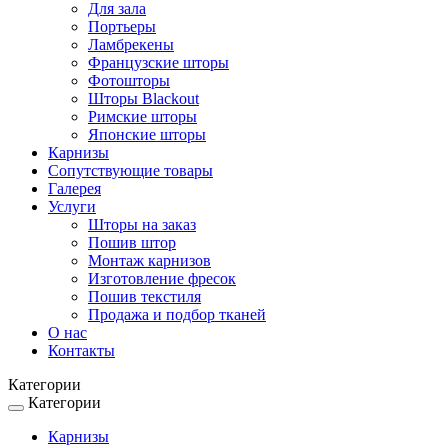
Для зала
Портьеры
Ламбрекены
Французские шторы
Фотошторы
Шторы Blackout
Римские шторы
Японские шторы
Карнизы
Сопутствующие товары
Галерея
Услуги
Шторы на заказ
Пошив штор
Монтаж карнизов
Изготовление фресок
Пошив текстиля
Продажа и подбор тканей
О нас
Контакты
Категории
Категории
Toggle
navigation
Карнизы