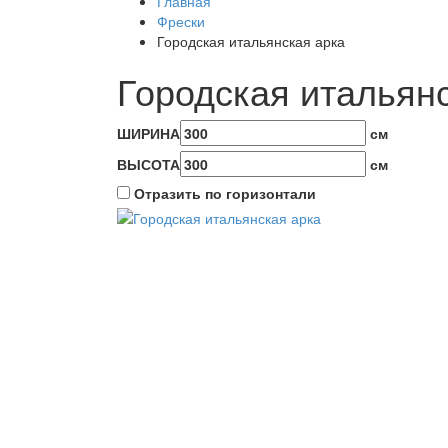
Главная
Фрески
Городская итальянская арка
Городская итальянс
ШИРИНА
см
ВЫСОТА
см
Отразить по горизонтали