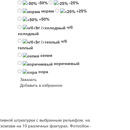
-50%
-25%
норма
+25%
+50%
ч/б
холодный
ч/б
теплый
сепия
коричневый
охра
Заказать
Добавить в избранное
ативной штукатурки с выбранным рельефом, на
эскизам на 10 различных фактурах. Фотообои -