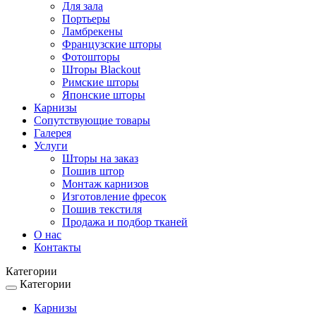
Для зала
Портьеры
Ламбрекены
Французские шторы
Фотошторы
Шторы Blackout
Римские шторы
Японские шторы
Карнизы
Сопутствующие товары
Галерея
Услуги
Шторы на заказ
Пошив штор
Монтаж карнизов
Изготовление фресок
Пошив текстиля
Продажа и подбор тканей
О нас
Контакты
Категории
Категории
Toggle
navigation
Карнизы