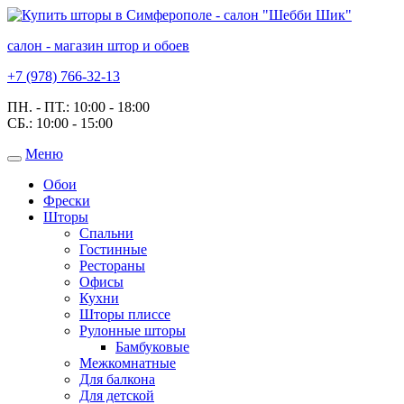
салон - магазин штор и обоев
+7 (978) 766-32-13
ПН. - ПТ.:
10:00 - 18:00
СБ.:
10:00 - 15:00
Меню
Toggle
navigation
Обои
Фрески
Шторы
Спальни
Гостинные
Рестораны
Офисы
Кухни
Шторы плиссе
Рулонные шторы
Бамбуковые
Межкомнатные
Для балкона
Для детской