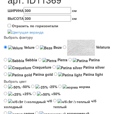
ШИРИНА
см
ВЫСОТА
см
Отразить по горизонтали
Выбрать фактуру
Velure
Beze
Velatura
Sabbia
Pietra
Patina
Craquelure
Patina silver
Patina gold
Patina light
Выбрать цвет
-50%
-25%
норма
+25%
+50%
ч/б
ч/б
холодный
теплый
сепия
коричневый