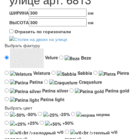
ШИРИНА
см
ВЫСОТА
см
Отразить по горизонтали
Выбрать фактуру
Velure
Beze
Velatura
Sabbia
Pietra
Patina
Craquelure
Patina silver
Patina gold
Patina light
Выбрать цвет
-50%
-25%
норма
+25%
+50%
ч/б
ч/б
холодный
теплый