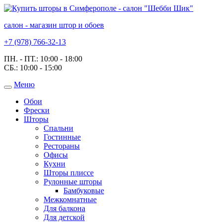
салон - магазин штор и обоев
+7 (978) 766-32-13
ПН. - ПТ.:
10:00 - 18:00
СБ.:
10:00 - 15:00
Меню
Toggle
navigation
Обои
Фрески
Шторы
Спальни
Гостинные
Рестораны
Офисы
Кухни
Шторы плиссе
Рулонные шторы
Бамбуковые
Межкомнатные
Для балкона
Для детской