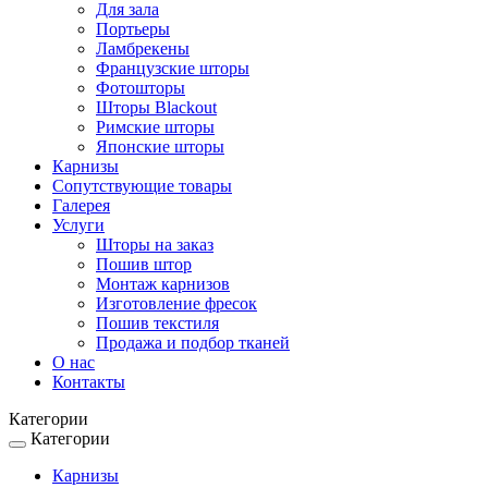
Для зала
Портьеры
Ламбрекены
Французские шторы
Фотошторы
Шторы Blackout
Римские шторы
Японские шторы
Карнизы
Сопутствующие товары
Галерея
Услуги
Шторы на заказ
Пошив штор
Монтаж карнизов
Изготовление фресок
Пошив текстиля
Продажа и подбор тканей
О нас
Контакты
Категории
Категории
Toggle
navigation
Карнизы