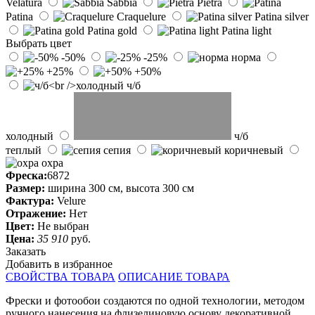
Velatura
Sabbia
Pietra
Patina
Craquelure
Patina silver
Patina gold
Patina light
Выбрать цвет
-50%
-25%
норма
+25%
+50%
ч/б
холодный
ч/б
теплый
сепия
коричневый
охра
Фреска:
6872
Размер:
ширина 300 см, высота 300 см
Фактура:
Velure
Отражение:
Нет
Цвет:
Не выбран
Цена:
35 910
руб.
Заказать
Добавить в избранное
СВОЙСТВА ТОВАРА
ОПИСАНИЕ ТОВАРА
Фрески и фотообои создаются по одной технологии, методом
ручного нанесения на флизелиновую основу декоративной