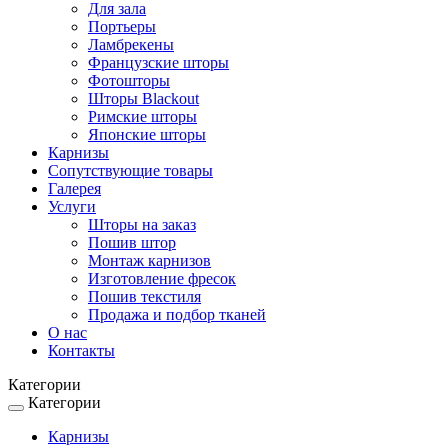
Для зала
Портьеры
Ламбрекены
Французские шторы
Фотошторы
Шторы Blackout
Римские шторы
Японские шторы
Карнизы
Сопутствующие товары
Галерея
Услуги
Шторы на заказ
Пошив штор
Монтаж карнизов
Изготовление фресок
Пошив текстиля
Продажа и подбор тканей
О нас
Контакты
Категории
Категории
Toggle
navigation
Карнизы