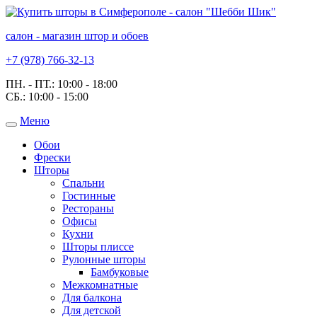
салон - магазин штор и обоев
+7 (978) 766-32-13
ПН. - ПТ.:
10:00 - 18:00
СБ.:
10:00 - 15:00
Меню
Toggle
navigation
Обои
Фрески
Шторы
Спальни
Гостинные
Рестораны
Офисы
Кухни
Шторы плиссе
Рулонные шторы
Бамбуковые
Межкомнатные
Для балкона
Для детской