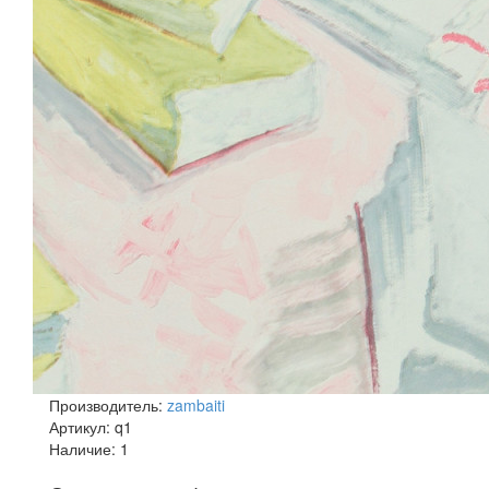
Производитель:
zambaiti
Артикул:
q1
Наличие:
1