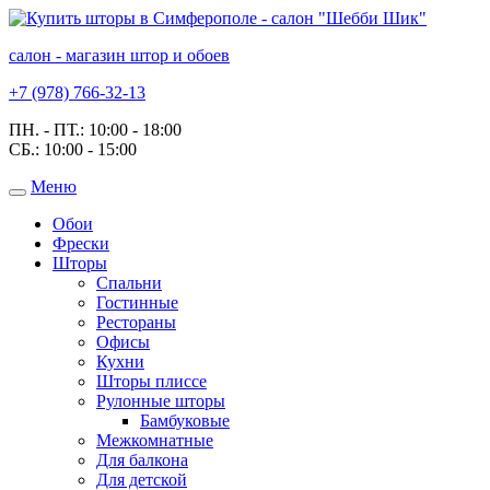
салон - магазин штор и обоев
+7 (978) 766-32-13
ПН. - ПТ.:
10:00 - 18:00
СБ.:
10:00 - 15:00
Меню
Toggle
navigation
Обои
Фрески
Шторы
Спальни
Гостинные
Рестораны
Офисы
Кухни
Шторы плиссе
Рулонные шторы
Бамбуковые
Межкомнатные
Для балкона
Для детской