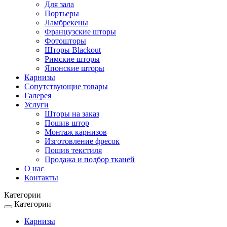
Для зала
Портьеры
Ламбрекены
Французские шторы
Фотошторы
Шторы Blackout
Римские шторы
Японские шторы
Карнизы
Сопутствующие товары
Галерея
Услуги
Шторы на заказ
Пошив штор
Монтаж карнизов
Изготовление фресок
Пошив текстиля
Продажа и подбор тканей
О нас
Контакты
Категории
Категории
Toggle
navigation
Карнизы