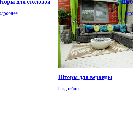
торы для столовой
Што
одробнее
Подр
Шторы для веранды
Подробнее