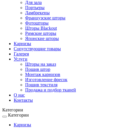
Для зала
Портьеры
Ламбрекены
Французские шторы
Фотошторы
Шторы Blackout
Римские шторы
Японские шторы
Карнизы
Сопутствующие товары
Галерея
Услуги
Шторы на заказ
Пошив штор
Монтаж карнизов
Изготовление фресок
Пошив текстиля
Продажа и подбор тканей
О нас
Контакты
Категории
Категории
Toggle
navigation
Карнизы