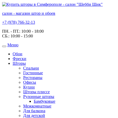
салон - магазин штор и обоев
+7 (978) 766-32-13
ПН. - ПТ.:
10:00 - 18:00
СБ.:
10:00 - 15:00
Меню
Toggle
navigation
Обои
Фрески
Шторы
Спальни
Гостинные
Рестораны
Офисы
Кухни
Шторы плиссе
Рулонные шторы
Бамбуковые
Межкомнатные
Для балкона
Для детской