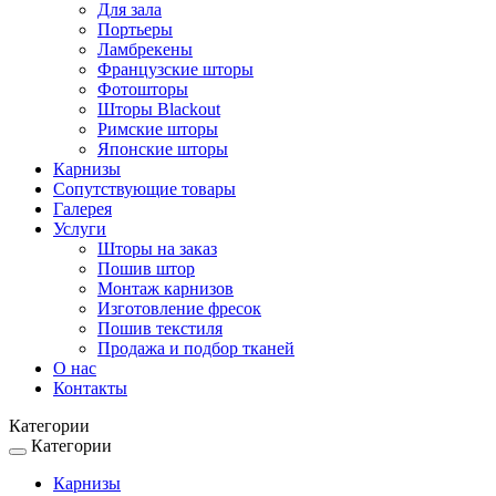
Для зала
Портьеры
Ламбрекены
Французские шторы
Фотошторы
Шторы Blackout
Римские шторы
Японские шторы
Карнизы
Сопутствующие товары
Галерея
Услуги
Шторы на заказ
Пошив штор
Монтаж карнизов
Изготовление фресок
Пошив текстиля
Продажа и подбор тканей
О нас
Контакты
Категории
Категории
Toggle
navigation
Карнизы