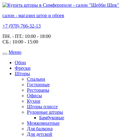
салон - магазин штор и обоев
+7 (978) 766-32-13
ПН. - ПТ.:
10:00 - 18:00
СБ.:
10:00 - 15:00
Меню
Toggle
navigation
Обои
Фрески
Шторы
Спальни
Гостинные
Рестораны
Офисы
Кухни
Шторы плиссе
Рулонные шторы
Бамбуковые
Межкомнатные
Для балкона
Для детской