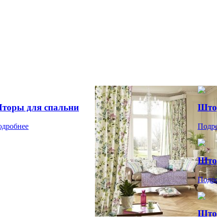
торы для спальни
Што
одробнее
Подр
Што
Подр
Што