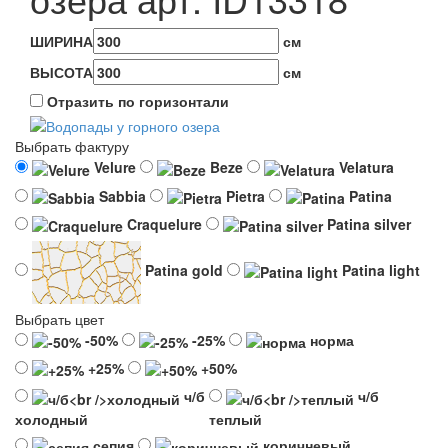
ШИРИНА
см
ВЫСОТА
см
Отразить по горизонтали
Выбрать фактуру
Velure
Beze
Velatura
Sabbia
Pietra
Patina
Craquelure
Patina silver
Patina gold
Patina light
Выбрать цвет
-50%
-25%
норма
+25%
+50%
ч/б
ч/б
холодный
теплый
сепия
коричневый