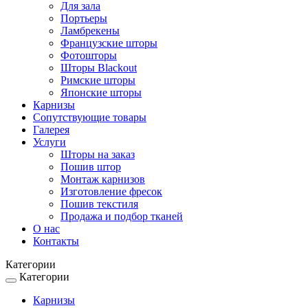
Для зала
Портьеры
Ламбрекены
Французские шторы
Фотошторы
Шторы Blackout
Римские шторы
Японские шторы
Карнизы
Сопутствующие товары
Галерея
Услуги
Шторы на заказ
Пошив штор
Монтаж карнизов
Изготовление фресок
Пошив текстиля
Продажа и подбор тканей
О нас
Контакты
Категории
Категории
Toggle
navigation
Карнизы