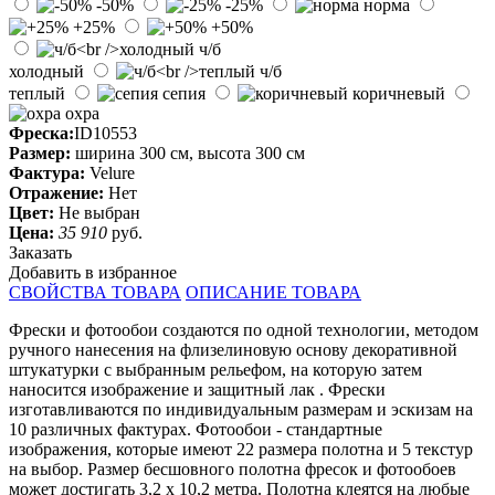
-50%
-25%
норма
+25%
+50%
ч/б
холодный
ч/б
теплый
сепия
коричневый
охра
Фреска:
ID10553
Размер:
ширина 300 см, высота 300 см
Фактура:
Velure
Отражение:
Нет
Цвет:
Не выбран
Цена:
35 910
руб.
Заказать
Добавить в избранное
СВОЙСТВА ТОВАРА
ОПИСАНИЕ ТОВАРА
Фрески и фотообои создаются по одной технологии, методом
ручного нанесения на флизелиновую основу декоративной
штукатурки с выбранным рельефом, на которую затем
наносится изображение и защитный лак . Фрески
изготавливаются по индивидуальным размерам и эскизам на
10 различных фактурах. Фотообои - стандартные
изображения, которые имеют 22 размера полотна и 5 текстур
на выбор. Размер бесшовного полотна фресок и фотообоев
может достигать 3,2 х 10,2 метра. Полотна клеятся на любые