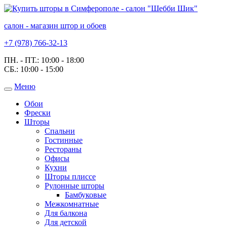
салон - магазин штор и обоев
+7 (978) 766-32-13
ПН. - ПТ.:
10:00 - 18:00
СБ.:
10:00 - 15:00
Меню
Toggle
navigation
Обои
Фрески
Шторы
Спальни
Гостинные
Рестораны
Офисы
Кухни
Шторы плиссе
Рулонные шторы
Бамбуковые
Межкомнатные
Для балкона
Для детской