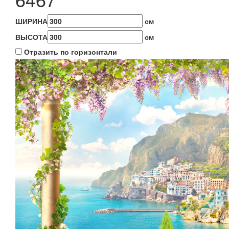
ШИРИНА
см
ВЫСОТА
см
Отразить по горизонтали