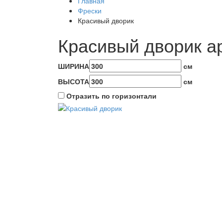
Главная
Фрески
Красивый дворик
Красивый дворик а
ШИРИНА
см
ВЫСОТА
см
Отразить по горизонтали