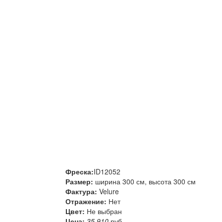
Фреска:
ID12052
Размер:
ширина 300 см, высота 300 см
Фактура:
Velure
Отражение:
Нет
Цвет:
Не выбран
Цена:
35 910
руб.