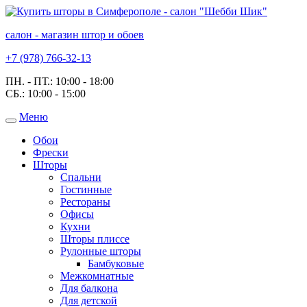
салон - магазин штор и обоев
+7 (978) 766-32-13
ПН. - ПТ.:
10:00 - 18:00
СБ.:
10:00 - 15:00
Меню
Toggle
navigation
Обои
Фрески
Шторы
Спальни
Гостинные
Рестораны
Офисы
Кухни
Шторы плиссе
Рулонные шторы
Бамбуковые
Межкомнатные
Для балкона
Для детской