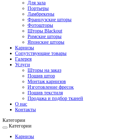
Для зала
Портьеры
Ламбрекены
Французские шторы
Фотошторы
Шторы Blackout
Римские шторы
Японские шторы
Карнизы
Сопутствующие товары
Галерея
Услуги
Шторы на заказ
Пошив штор
Монтаж карнизов
Изготовление фресок
Пошив текстиля
Продажа и подбор тканей
О нас
Контакты
Категории
Категории
Toggle
navigation
Карнизы