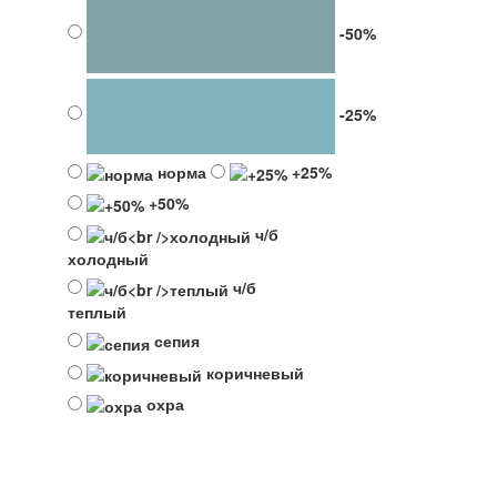
-50%
-25%
норма
+25%
+50%
ч/б
холодный
ч/б
теплый
сепия
коричневый
охра