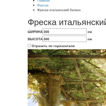
Главная
Фрески
Фреска итальянский балкон
Фреска итальянски
ШИРИНА
см
ВЫСОТА
см
Отразить по горизонтали