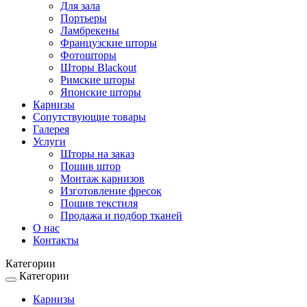
Для зала
Портьеры
Ламбрекены
Французские шторы
Фотошторы
Шторы Blackout
Римские шторы
Японские шторы
Карнизы
Сопутствующие товары
Галерея
Услуги
Шторы на заказ
Пошив штор
Монтаж карнизов
Изготовление фресок
Пошив текстиля
Продажа и подбор тканей
О нас
Контакты
Категории
Категории
Toggle
navigation
Карнизы