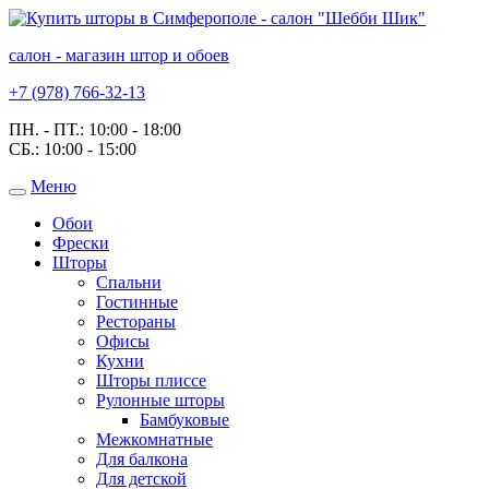
салон - магазин штор и обоев
+7 (978) 766-32-13
ПН. - ПТ.:
10:00 - 18:00
СБ.:
10:00 - 15:00
Меню
Toggle
navigation
Обои
Фрески
Шторы
Спальни
Гостинные
Рестораны
Офисы
Кухни
Шторы плиссе
Рулонные шторы
Бамбуковые
Межкомнатные
Для балкона
Для детской